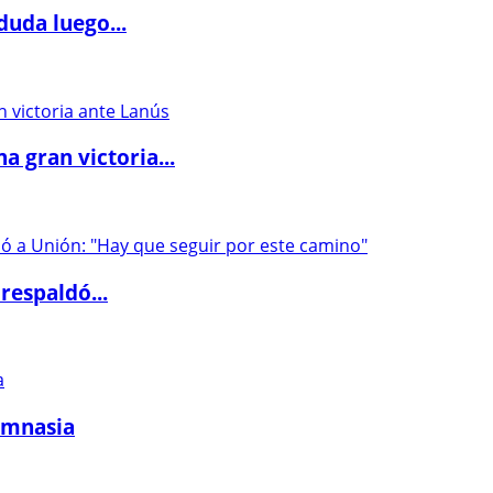
duda luego...
 gran victoria...
respaldó...
imnasia