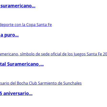
 suramericano...
a puro...
al Suramericano,...
5 aniversario...