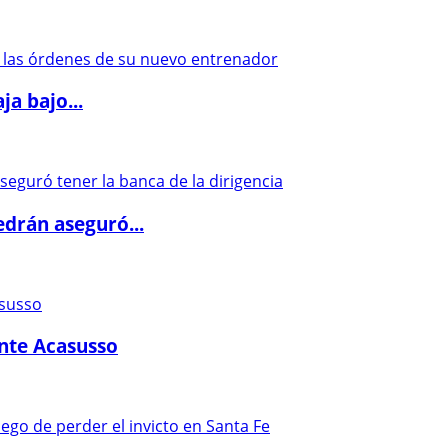
a bajo...
drán aseguró...
ante Acasusso