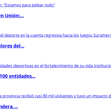
n Unión:...
ores del...
00 entidades...
dera,...