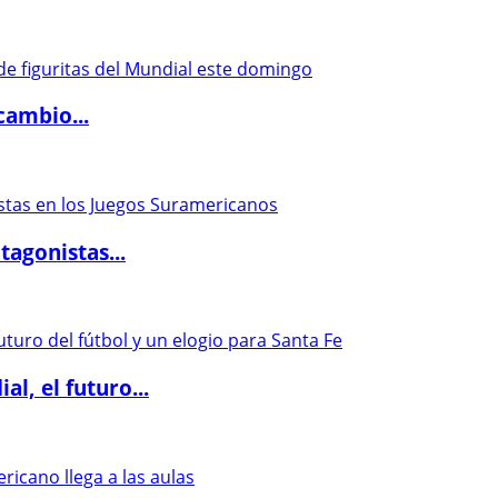
cambio...
agonistas...
l, el futuro...