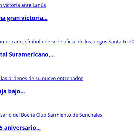
 gran victoria...
al Suramericano,...
a bajo...
5 aniversario...