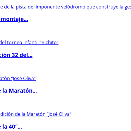
 montaje...
ón 32 del...
 la Maratón...
la 40°...