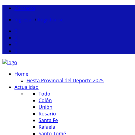
Contacto
Ingresar
/
Registrarse
Home
Fiesta Provincial del Deporte 2025
Actualidad
Todo
Colón
Unión
Rosario
Santa Fe
Rafaela
Santo Tomé