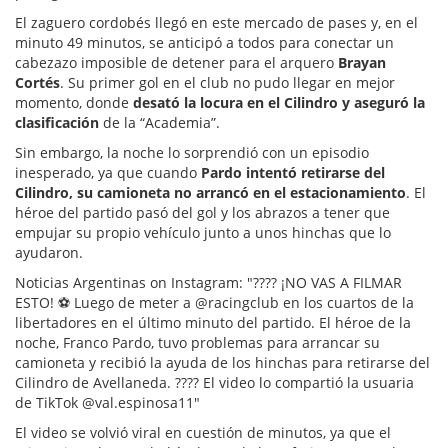
El zaguero cordobés llegó en este mercado de pases y, en el
minuto 49 minutos, se anticipó a todos para conectar un
cabezazo imposible de detener para el arquero
Brayan
Cortés
. Su primer gol en el club no pudo llegar en mejor
momento, donde
desató la locura en el Cilindro y aseguró la
clasificación
de la “Academia”.
Sin embargo, la noche lo sorprendió con un episodio
inesperado, ya que cuando
Pardo intentó retirarse del
Cilindro, su camioneta no arrancó en el estacionamiento
. El
héroe del partido pasó del gol y los abrazos a tener que
empujar su propio vehículo junto a unos hinchas que lo
ayudaron.
Noticias Argentinas on Instagram: "???? ¡NO VAS A FILMAR
ESTO! ⚽ Luego de meter a @racingclub en los cuartos de la
libertadores en el último minuto del partido. El héroe de la
noche, Franco Pardo, tuvo problemas para arrancar su
camioneta y recibió la ayuda de los hinchas para retirarse del
Cilindro de Avellaneda. ???? El video lo compartió la usuaria
de TikTok @val.espinosa11"
El video se volvió viral en cuestión de minutos, ya que el