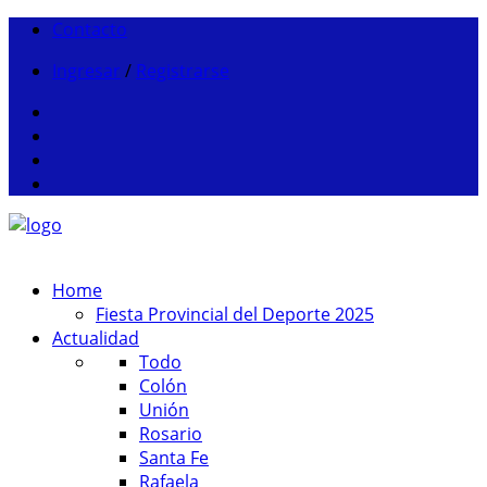
Contacto
Ingresar
/
Registrarse
Home
Fiesta Provincial del Deporte 2025
Actualidad
Todo
Colón
Unión
Rosario
Santa Fe
Rafaela