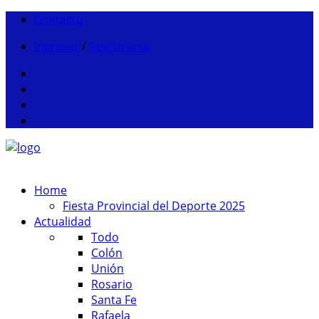
Contacto
Ingresar
/
Registrarse
Home
Fiesta Provincial del Deporte 2025
Actualidad
Todo
Colón
Unión
Rosario
Santa Fe
Rafaela