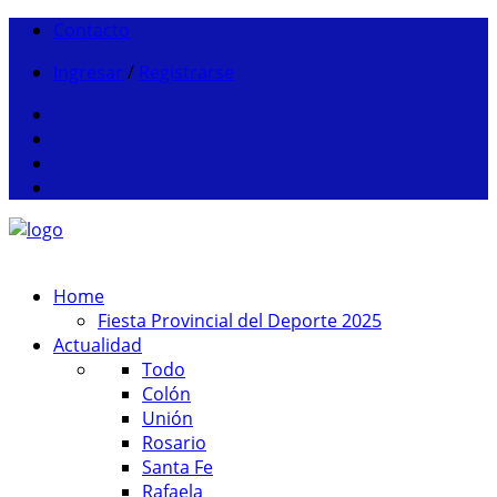
Contacto
Ingresar
/
Registrarse
Home
Fiesta Provincial del Deporte 2025
Actualidad
Todo
Colón
Unión
Rosario
Santa Fe
Rafaela