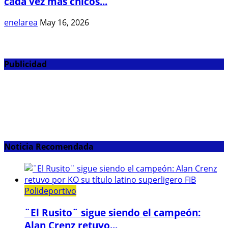
cada vez más chicos...
enelarea
May 16, 2026
Publicidad
Noticia Recomendada
Polideportivo
¨El Rusito¨ sigue siendo el campeón:
Alan Crenz retuvo...