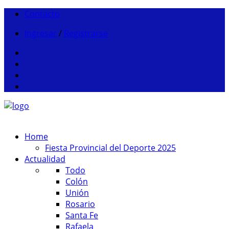
Contacto
Ingresar
/
Registrarse
Home
Fiesta Provincial del Deporte 2025
Actualidad
Todo
Colón
Unión
Rosario
Santa Fe
Rafaela