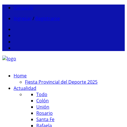
Contacto
Ingresar
/
Registrarse
Home
Fiesta Provincial del Deporte 2025
Actualidad
Todo
Colón
Unión
Rosario
Santa Fe
Rafaela