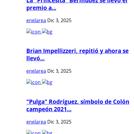
La "Princesita" Bermúdez se llevó el
premio a...
enelarea
Dic 3, 2025
Brian Impellizzeri, repitió y ahora se
llevó...
enelarea
Dic 3, 2025
"Pulga" Rodríguez, símbolo de Colón
campeón 2021...
enelarea
Dic 3, 2025