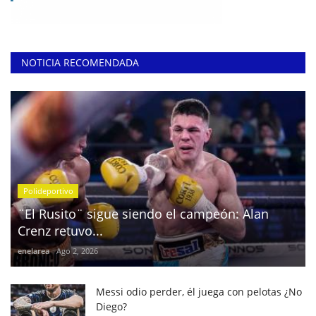
NOTICIA RECOMENDADA
Polideportivo
¨El Rusito¨ sigue siendo el campeón: Alan
Crenz retuvo...
enelarea
Ago 2, 2026
Messi odio perder, él juega con pelotas ¿No
Diego?