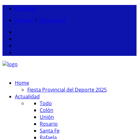
Contacto
Ingresar
/
Registrarse
Home
Fiesta Provincial del Deporte 2025
Actualidad
Todo
Colón
Unión
Rosario
Santa Fe
Rafaela