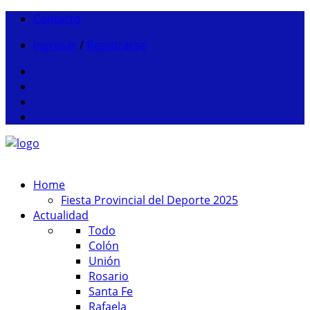
Contacto
Ingresar
/
Registrarse
Home
Fiesta Provincial del Deporte 2025
Actualidad
Todo
Colón
Unión
Rosario
Santa Fe
Rafaela