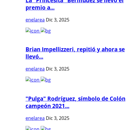
La "Princesita" Bermúdez se llevó el
premio a...
enelarea
Dic 3, 2025
Brian Impellizzeri, repitió y ahora se
llevó...
enelarea
Dic 3, 2025
"Pulga" Rodríguez, símbolo de Colón
campeón 2021...
enelarea
Dic 3, 2025