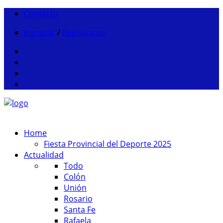
Contacto
Ingresar
/
Registrarse
Home
Fiesta Provincial del Deporte 2025
Actualidad
Todo
Colón
Unión
Rosario
Santa Fe
Rafaela