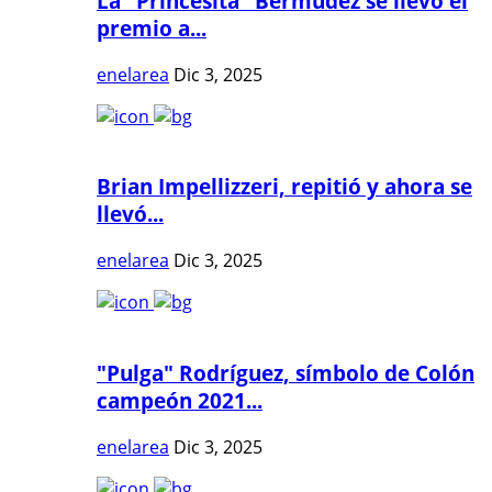
La "Princesita" Bermúdez se llevó el
premio a...
enelarea
Dic 3, 2025
Brian Impellizzeri, repitió y ahora se
llevó...
enelarea
Dic 3, 2025
"Pulga" Rodríguez, símbolo de Colón
campeón 2021...
enelarea
Dic 3, 2025