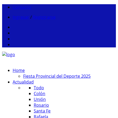
Contacto
Ingresar
/
Registrarse
Home
Fiesta Provincial del Deporte 2025
Actualidad
Todo
Colón
Unión
Rosario
Santa Fe
Rafaela