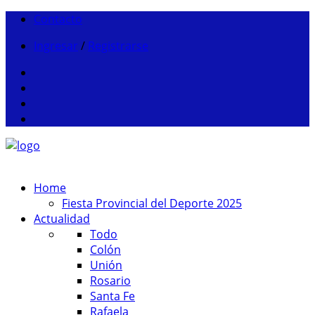
Contacto
Ingresar
/
Registrarse
Home
Fiesta Provincial del Deporte 2025
Actualidad
Todo
Colón
Unión
Rosario
Santa Fe
Rafaela