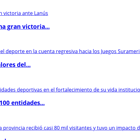
 gran victoria...
ores del...
00 entidades...