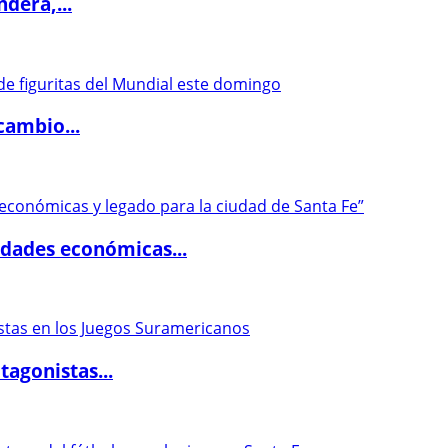
dera,...
cambio...
dades económicas...
agonistas...