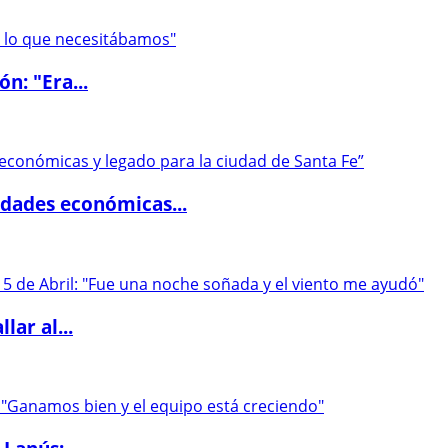
ón: "Era...
dades económicas...
lar al...