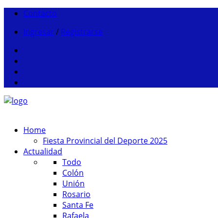
Contacto
Ingresar
/
Registrarse
Home
Fiesta Provincial del Deporte 2025
Actualidad
Todo
Colón
Unión
Rosario
Santa Fe
Rafaela