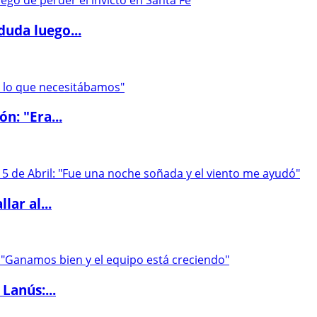
duda luego...
ón: "Era...
lar al...
Lanús:...