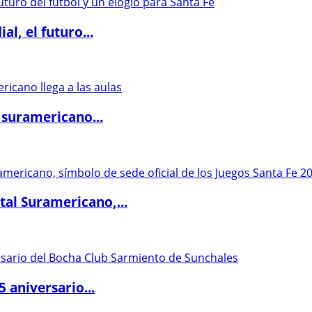
l, el futuro...
 suramericano...
al Suramericano,...
5 aniversario...