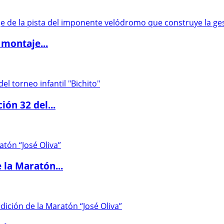
 montaje...
ón 32 del...
 la Maratón...