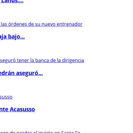
Lanús:...
a bajo...
drán aseguró...
ante Acasusso