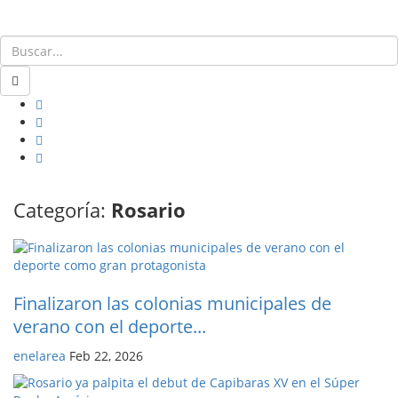
Categoría:
Rosario
Finalizaron las colonias municipales de
verano con el deporte...
enelarea
Feb 22, 2026