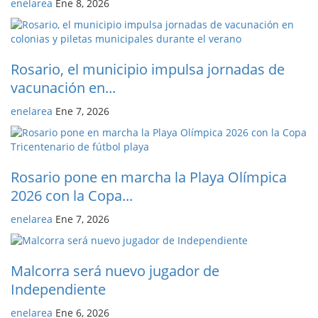
enelarea
Ene 8, 2026
Rosario, el municipio impulsa jornadas de
vacunación en...
enelarea
Ene 7, 2026
Rosario pone en marcha la Playa Olímpica
2026 con la Copa...
enelarea
Ene 7, 2026
Malcorra será nuevo jugador de
Independiente
enelarea
Ene 6, 2026