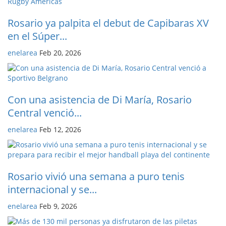
Rosario ya palpita el debut de Capibaras XV
en el Súper...
enelarea
Feb 20, 2026
Con una asistencia de Di María, Rosario
Central venció...
enelarea
Feb 12, 2026
Rosario vivió una semana a puro tenis
internacional y se...
enelarea
Feb 9, 2026