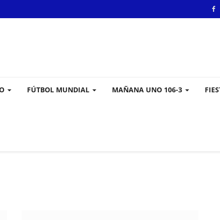
VO
FÚTBOL MUNDIAL
MAÑANA UNO 106-3
FIE