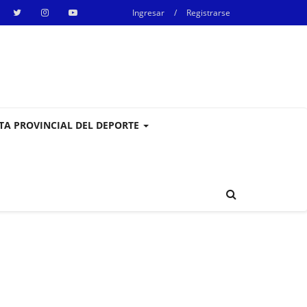
Ingresar
/
Registrarse
STA PROVINCIAL DEL DEPORTE