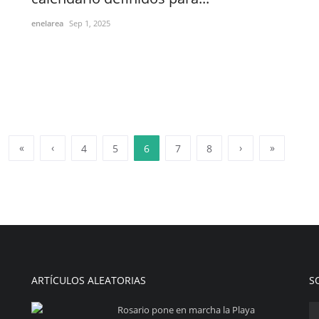
enelarea
Sep 1, 2025
«
‹
›
»
4
5
6
7
8
ARTÍCULOS ALEATORIAS
S
Rosario pone en marcha la Playa