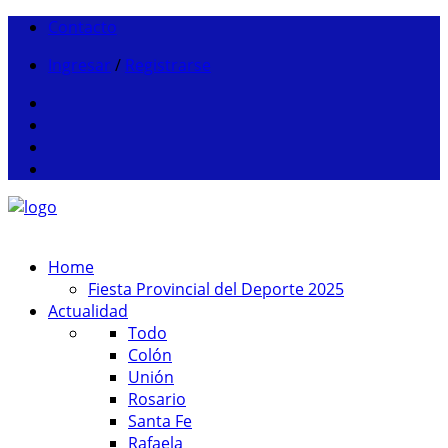
Contacto
Ingresar
/
Registrarse
Home
Fiesta Provincial del Deporte 2025
Actualidad
Todo
Colón
Unión
Rosario
Santa Fe
Rafaela