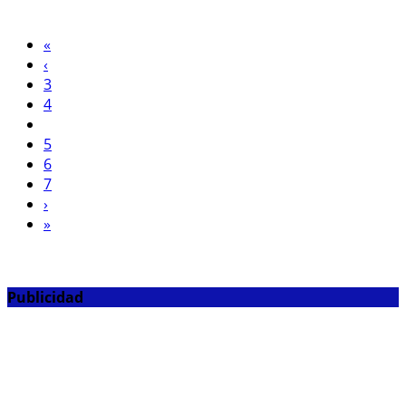
«
‹
3
4
5
6
7
›
»
Publicidad