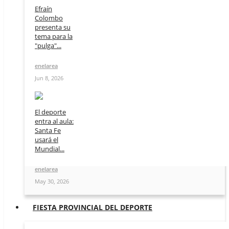
Efraín
Colombo
presenta su
tema para la
"pulga"...
enelarea
Jun 8, 2026
El deporte
entra al aula:
Santa Fe
usará el
Mundial...
enelarea
May 30, 2026
FIESTA PROVINCIAL DEL DEPORTE