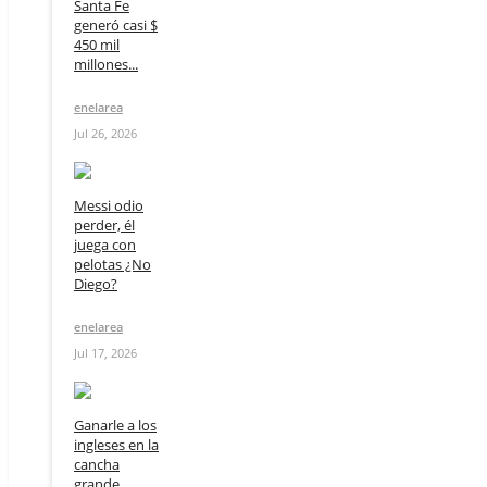
Santa Fe
generó casi $
450 mil
millones...
enelarea
Jul 26, 2026
Messi odio
perder, él
juega con
pelotas ¿No
Diego?
enelarea
Jul 17, 2026
Ganarle a los
ingleses en la
cancha
grande