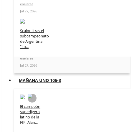
enelarea
Jul 27, 2026
Scaloni tras el
subcampeonato
de Argentina:
“Lo...
enelarea
Jul 27, 2026
MAÑANA UNO 106-3
El campeón
superligero
latino de la
FIP, Alan...