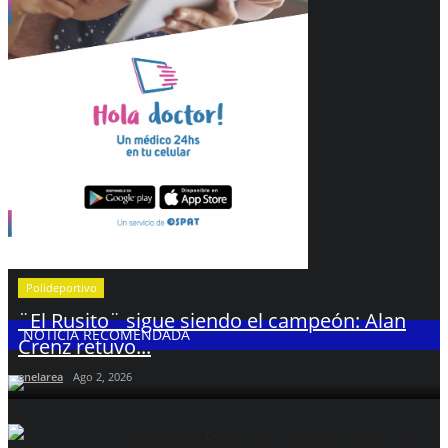
Polideportivo
¨El Rusito¨ sigue siendo el campeón: Alan
NOTICIA RECOMENDADA
Crenz retuvo...
enelarea
Ago 2, 2026
Messi odio perder, él juega con pelotas ¿No