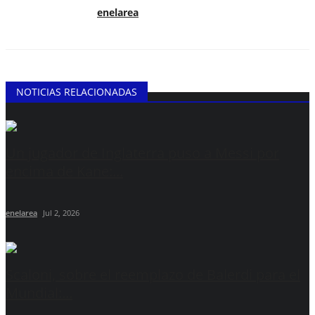
enelarea
NOTICIAS RELACIONADAS
Un jugador de Inglaterra puso a Messi por
encima de Kane:...
enelarea
Jul 2, 2026
Scaloni, sobre el reemplazo de Balerdi para el
Mundial:...