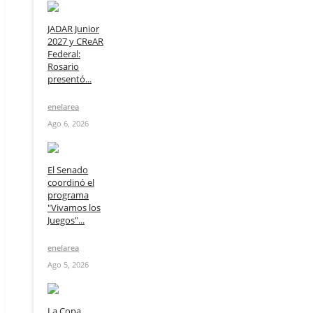
JADAR Junior
2027 y CReAR
Federal:
Rosario
presentó...
enelarea
Ago 6, 2026
El Senado
coordinó el
programa
"Vivamos los
Juegos"...
enelarea
Ago 5, 2026
La Copa