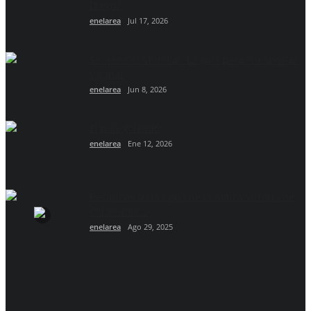
Diego?
enelarea
Jul 17, 2026
Se viene el Mundial: La guía para No apostar
y ganar
enelarea
Jun 8, 2026
El país goleado
enelarea
Ene 12, 2026
Restituyeron la Copa de la mítica victoria de
Colón ante...
enelarea
Ago 29, 2025