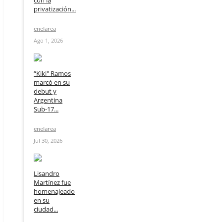
con la
privatización...
enelarea
Ago 1, 2026
“Kiki" Ramos
marcó en su
debut y
Argentina
Sub-17...
enelarea
Jul 30, 2026
Lisandro
Martínez fue
homenajeado
en su
ciudad...