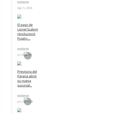
enelarea
Ago 5, 2026
El paso de
Lionel Scaloni
revolucionó
Pujato:...
enelarea
Jul 28, 2026
Previsora del
Paraná abrió
su nueva
sucursal...
enelarea
Jun 23, 2026