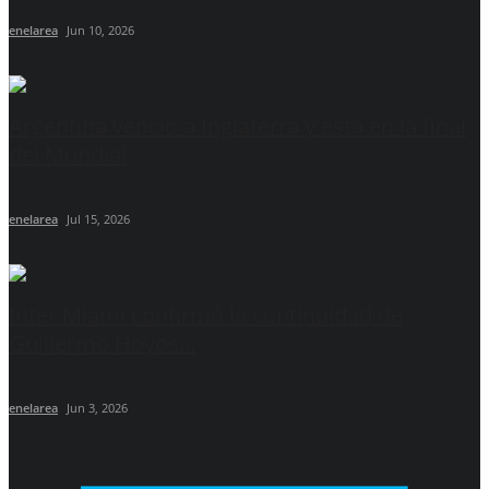
enelarea
Jun 10, 2026
Argentina venció a Inglaterra y está en la final
del Mundial
enelarea
Jul 15, 2026
Inter Miami confirmó la continuidad de
Guillermo Hoyos...
enelarea
Jun 3, 2026