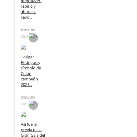
Impellizzeri,
repitió y
ahora se
llevó...
enelarea
Dic 3, 2025
"Pulga"
Rodríguez,
símbolo de
Colón
campeón
2021...
enelarea
Dic 3, 2025
Así fue la
previa de la
Gran Gala del