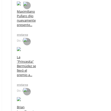
Maximiliano
Pullaro dijo
nuevamente
presente...
enelarea
Dic 3, 2025
La
"Princesita"
Bermúdez se
llevó el
premio a...
enelarea
Dic 3, 2025
Brian