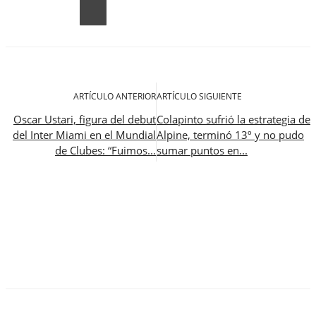
ARTÍCULO ANTERIOR
ARTÍCULO SIGUIENTE
Oscar Ustari, figura del debut
Colapinto sufrió la estrategia de
del Inter Miami en el Mundial
Alpine, terminó 13º y no pudo
de Clubes: “Fuimos...
sumar puntos en...