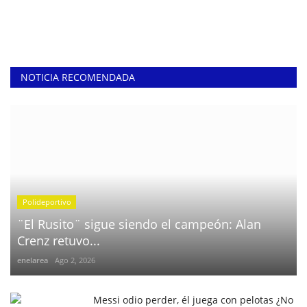
NOTICIA RECOMENDADA
Polideportivo
¨El Rusito¨ sigue siendo el campeón: Alan
Crenz retuvo...
enelarea
Ago 2, 2026
Messi odio perder, él juega con pelotas ¿No