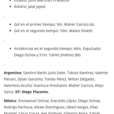
Estadio: Julio Martínez Prádanos
Árbitro: Jalal Jayed
.
Gol en el primer tiempo: 9m. Maher Carrizo (A).
Gol en el segundo tiempo: 10m. Mateo Silvetti.
.
Incidencias en el segundo tiempo: 46m. Expulsado
Diego Ochoa y 51m. Tahiel Jiménez (M).
.
Argentina
: Santino Barbi; Julio Soler, Tobías Ramírez, Valente
Pierani, Dylan Gorosito; Tomás Pérez, Milton Delgado,
Valentino Acuña; Gianluca Prestianni, Maher Carrizo, Alejo
Sarco.
DT: Diego Placente.
México
: Emmanuel Ochoa; Everaldo López, Diego Ochoa,
Rodrigo Pachuca, Alexei Domínguez, Obed Vargas, Elías
Montiel, César Garza, Iker Fimbres, Gilberto Mora, Tahiel