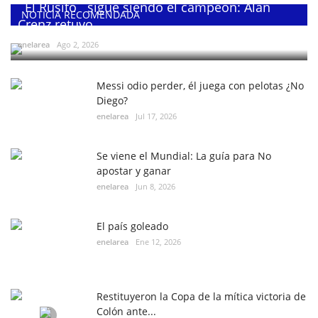
¨El Rusito¨ sigue siendo el campeón: Alan
NOTICIA RECOMENDADA
Crenz retuvo...
enelarea
Ago 2, 2026
Messi odio perder, él juega con pelotas ¿No
Diego?
enelarea
Jul 17, 2026
Se viene el Mundial: La guía para No
apostar y ganar
enelarea
Jun 8, 2026
El país goleado
enelarea
Ene 12, 2026
Restituyeron la Copa de la mítica victoria de
Colón ante...