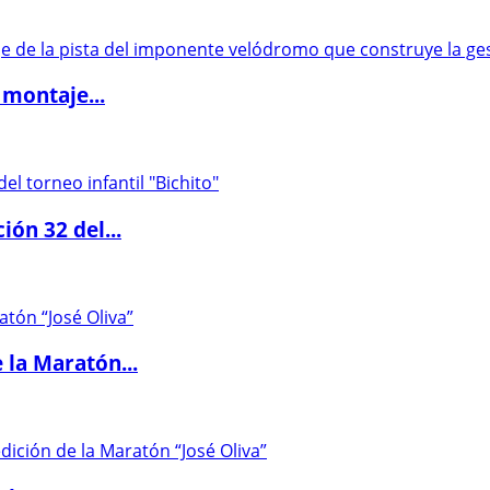
 montaje...
ón 32 del...
 la Maratón...