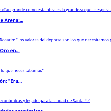
e Arena:...
Oro en...
ón: "Era...