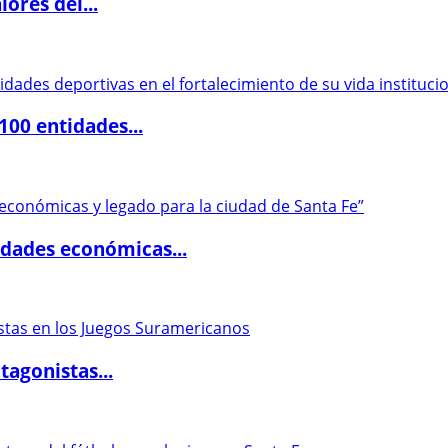
ores del...
00 entidades...
dades económicas...
agonistas...