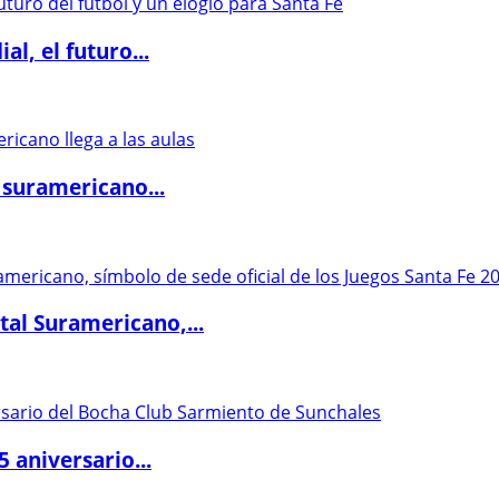
l, el futuro...
 suramericano...
al Suramericano,...
5 aniversario...