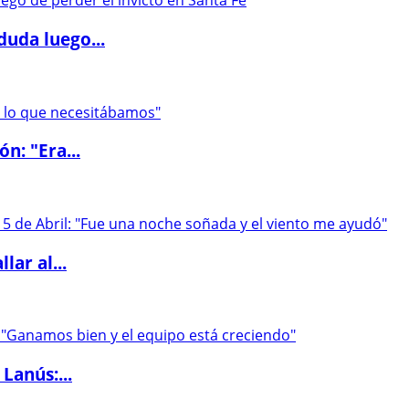
duda luego...
ón: "Era...
lar al...
Lanús:...