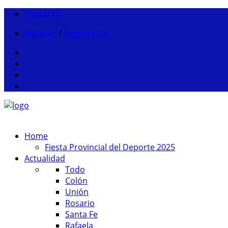
Contacto
Ingresar
/
Registrarse
Home
Fiesta Provincial del Deporte 2025
Actualidad
Todo
Colón
Unión
Rosario
Santa Fe
Rafaela