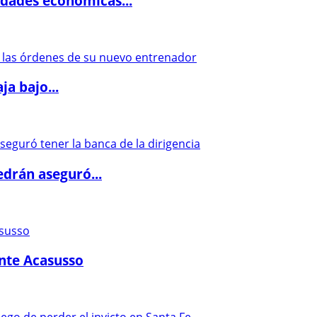
dades económicas...
a bajo...
drán aseguró...
ante Acasusso