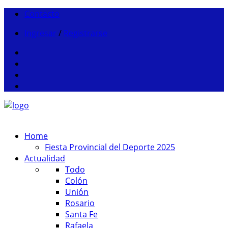
Contacto
Ingresar
/
Registrarse
Home
Fiesta Provincial del Deporte 2025
Actualidad
Todo
Colón
Unión
Rosario
Santa Fe
Rafaela