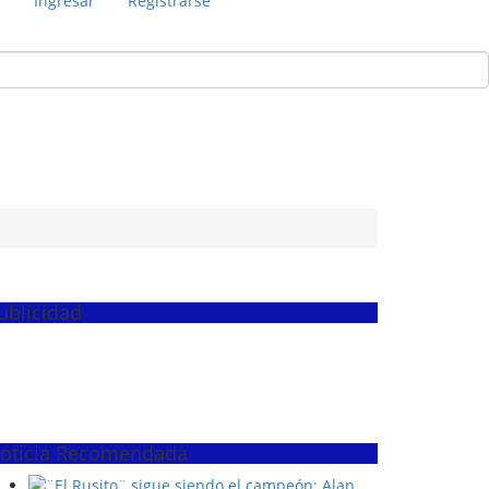
s
Ingresar
Registrarse
ublicidad
oticia Recomendada