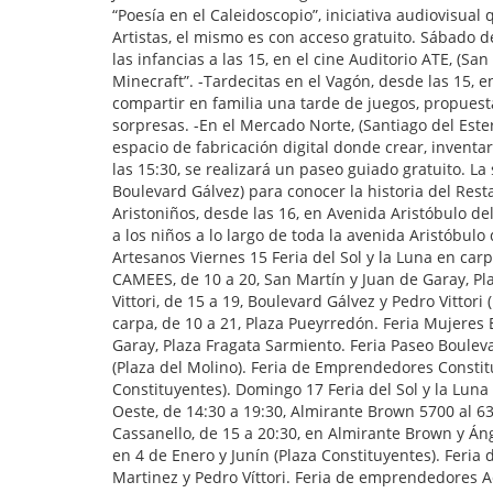
“Poesía en el Caleidoscopio”, iniciativa audiovisual
Artistas, el mismo es con acceso gratuito. Sábado de 
las infancias a las 15, en el cine Auditorio ATE, (Sa
Minecraft”. -Tardecitas en el Vagón, desde las 15, 
compartir en familia una tarde de juegos, propuesta
sorpresas. -En el Mercado Norte, (Santiago del Ester
espacio de fabricación digital donde crear, inventa
las 15:30, se realizará un paseo guiado gratuito. La
Boulevard Gálvez) para conocer la historia del Resta
Aristoniños, desde las 16, en Avenida Aristóbulo de
a los niños a lo largo de toda la avenida Aristóbulo
Artesanos Viernes 15 Feria del Sol y la Luna en ca
CAMEES, de 10 a 20, San Martín y Juan de Garay, P
Vittori, de 15 a 19, Boulevard Gálvez y Pedro Vittori
carpa, de 10 a 21, Plaza Pueyrredón. Feria Mujere
Garay, Plaza Fragata Sarmiento. Feria Paseo Bouleva
(Plaza del Molino). Feria de Emprendedores Constitu
Constituyentes). Domingo 17 Feria del Sol y la Luna
Oeste, de 14:30 a 19:30, Almirante Brown 5700 al 6
Cassanello, de 15 a 20:30, en Almirante Brown y Áng
en 4 de Enero y Junín (Plaza Constituyentes). Feri
Martinez y Pedro Víttori. Feria de emprendedores Act