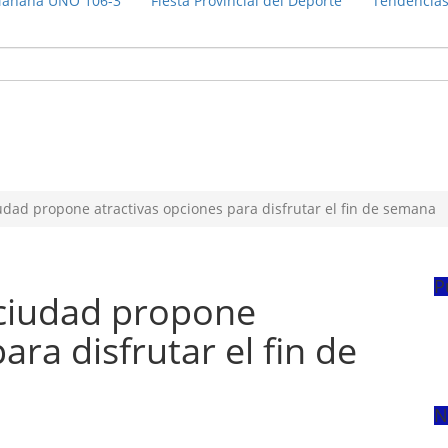
añana UNO 106-3
Fiesta Provincial del Deporte
Tendencia
udad propone atractivas opciones para disfrutar el fin de semana
P
 ciudad propone
ara disfrutar el fin de
N