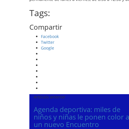
Tags:
Compartir
Facebook
Twitter
Google
Artículo anterior
Agenda deportiva: miles de
niños y niñas le ponen color 
un nuevo Encuentro