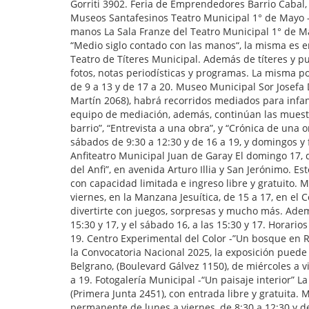
Gorriti 3902. Feria de Emprendedores Barrio Cabal, 
Museos Santafesinos Teatro Municipal 1° de Mayo –
manos La Sala Franze del Teatro Municipal 1° de Ma
“Medio siglo contado con las manos“, la misma es 
Teatro de Títeres Municipal. Además de títeres y pu
fotos, notas periodísticas y programas. La misma p
de 9 a 13 y de 17 a 20. Museo Municipal Sor Josefa D
Martín 2068), habrá recorridos mediados para infan
equipo de mediación, además, continúan las muestr
barrio”, “Entrevista a una obra”, y “Crónica de una o
sábados de 9:30 a 12:30 y de 16 a 19, y domingos y f
Anfiteatro Municipal Juan de Garay El domingo 17, de
del Anfi”, en avenida Arturo Illia y San Jerónimo. Es
con capacidad limitada e ingreso libre y gratuito. 
viernes, en la Manzana Jesuítica, de 15 a 17, en el
divertirte con juegos, sorpresas y mucho más. Además
15:30 y 17, y el sábado 16, a las 15:30 y 17. Horari
19. Centro Experimental del Color -”Un bosque en 
la Convocatoria Nacional 2025, la exposición puede v
Belgrano, (Boulevard Gálvez 1150), de miércoles a v
a 19. Fotogalería Municipal -“Un paisaje interior” L
(Primera Junta 2451), con entrada libre y gratuita.
permanente de lunes a viernes, de 8:30 a 12:30 y de