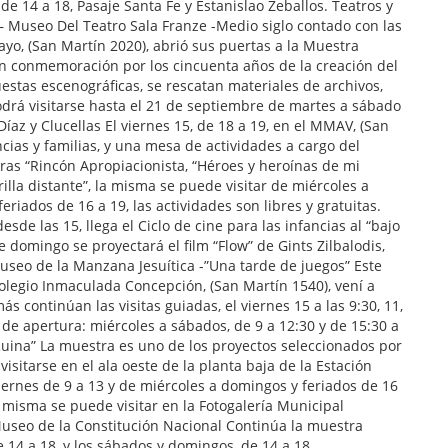
de 14 a 18, Pasaje Santa Fe y Estanislao Zeballos. Teatros y
 Museo Del Teatro Sala Franze -Medio siglo contado con las
yo, (San Martín 2020), abrió sus puertas a la Muestra
en conmemoración por los cincuenta años de la creación del
estas escenográficas, se rescatan materiales de archivos,
odrá visitarse hasta el 21 de septiembre de martes a sábado
íaz y Clucellas El viernes 15, de 18 a 19, en el MMAV, (San
cias y familias, y una mesa de actividades a cargo del
as “Rincón Apropiacionista, “Héroes y heroínas de mi
rilla distante”, la misma se puede visitar de miércoles a
eriados de 16 a 19, las actividades son libres y gratuitas.
sde las 15, llega el Ciclo de cine para las infancias al “bajo
te domingo se proyectará el film “Flow” de Gints Zilbalodis,
Museo de la Manzana Jesuítica -”Una tarde de juegos” Este
 Colegio Inmaculada Concepción, (San Martín 1540), vení a
 continúan las visitas guiadas, el viernes 15 a las 9:30, 11,
os de apertura: miércoles a sábados, de 9 a 12:30 y de 15:30 a
Ruina” La muestra es uno de los proyectos seleccionados por
isitarse en el ala oeste de la planta baja de la Estación
iernes de 9 a 13 y de miércoles a domingos y feriados de 16
a misma se puede visitar en la Fotogalería Municipal
 Museo de la Constitución Nacional Continúa la muestra
 14 a 18, y los sábados y domingos, de 14 a 18.