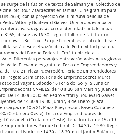
 que surge de la fusión de textos de Salman y el Colectivo de
cine, bici tour y tardecitas en familia -Cine gratuito para
n Luis 2854), con la proyección del film “Una película de
en Pedro Vittori y Boulevard Gálvez. Una propuesta para
s interactivas, degustación de identidad santafesina, y
o 3166), desde las 16:30, llega el Taller de Fab Lab, un
r e innovar. -Bici Tour Parque Federal: este sábado, desde
 salida será desde el vagón de calle Pedro Vittori (esquina
urador y del Parque Federal. ¡Traé tu bicicleta!. -
l Valle. Diferentes personajes entregarán golosinas y globos
 del Valle. El evento es gratuito. Feria de Emprendedores y
rpa, de 10 a 21, Plaza Pueyrredón. Feria de Emprendedores
laza Fragata Sarmiento. Feria de Emprendedores Murat
 (Paseo del Vagón). Sábado 16 Feria del Sol y la Luna en
s Emprendedoras CAMEES, de 10 a 20, San Martín y Juan de
rd. De 14:30 a 20:30, en Pedro Vittori y Boulevard Gálvez
yentes, de 14:30 a 19:30, Junín y 4 de Enero, (Plaza
 en carpa, de 10 a 21, Plaza Pueyrredón. Paseo Costanera
300, (Costanera Oeste). Feria de Emprendedores de
el Cassanello (Costanera Oeste). Feria Incuba, de 15 a 19,
a de Emprendedores Parque Federal, De 14:30 a 19:30, Regis
ivando el Norte, de 14:30 a 18:30, en el Jardín Botánico,