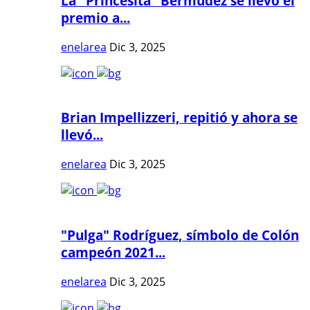
La "Princesita" Bermúdez se llevó el
premio a...
enelarea
Dic 3, 2025
Brian Impellizzeri, repitió y ahora se
llevó...
enelarea
Dic 3, 2025
"Pulga" Rodríguez, símbolo de Colón
campeón 2021...
enelarea
Dic 3, 2025