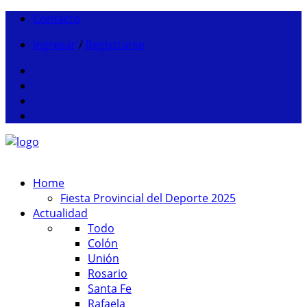
Contacto
Ingresar
/
Registrarse
Home
Fiesta Provincial del Deporte 2025
Actualidad
Todo
Colón
Unión
Rosario
Santa Fe
Rafaela