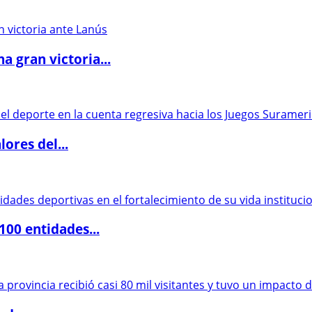
 gran victoria...
ores del...
00 entidades...