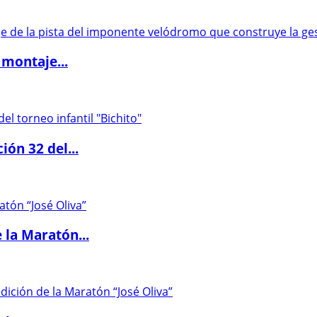
 montaje...
ón 32 del...
 la Maratón...