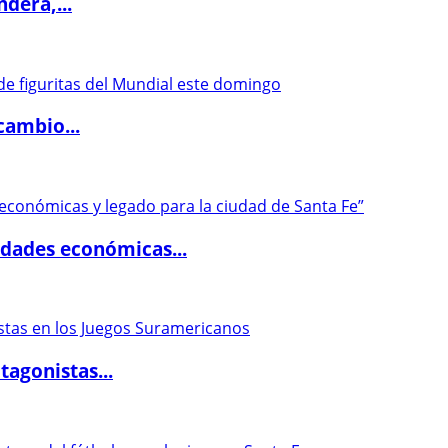
dera,...
cambio...
dades económicas...
agonistas...