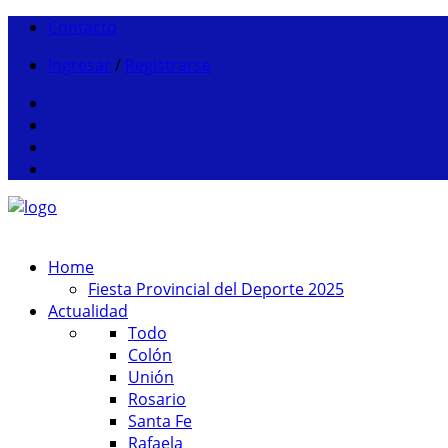
Contacto
Ingresar
/
Registrarse
Home
Fiesta Provincial del Deporte 2025
Actualidad
Todo
Colón
Unión
Rosario
Santa Fe
Rafaela