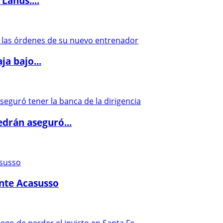
Lanús:...
a bajo...
drán aseguró...
ante Acasusso