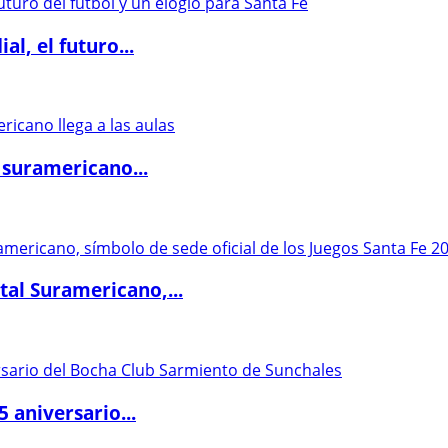
l, el futuro...
 suramericano...
al Suramericano,...
5 aniversario...