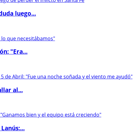
duda luego...
ón: "Era...
lar al...
Lanús:...