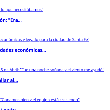
ón: "Era...
dades económicas...
lar al...