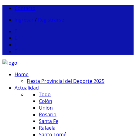
Contacto
Ingresar
/
Registrarse
Home
Fiesta Provincial del Deporte 2025
Actualidad
Todo
Colón
Unión
Rosario
Santa Fe
Rafaela
Santo Tomé