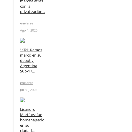
marcha atrás
con la
privatización...
enelarea
Ago 1, 2026
“Kiki" Ramos
marcó en su
debut y
Argentina
Sub-17...
enelarea
Jul 30, 2026
Lisandro
Martínez fue
homenajeado
en su
ciudad...