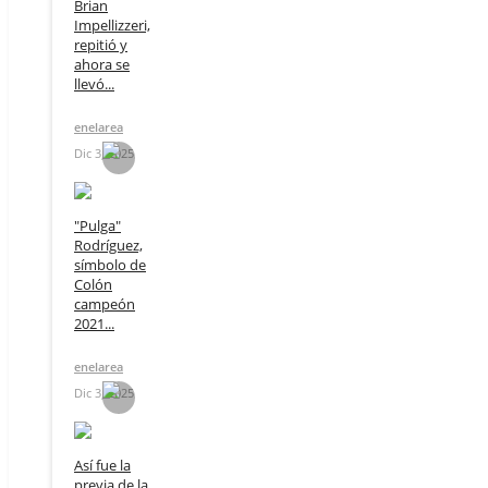
Brian
Impellizzeri,
repitió y
ahora se
llevó...
enelarea
Dic 3, 2025
"Pulga"
Rodríguez,
símbolo de
Colón
campeón
2021...
enelarea
Dic 3, 2025
Así fue la
previa de la