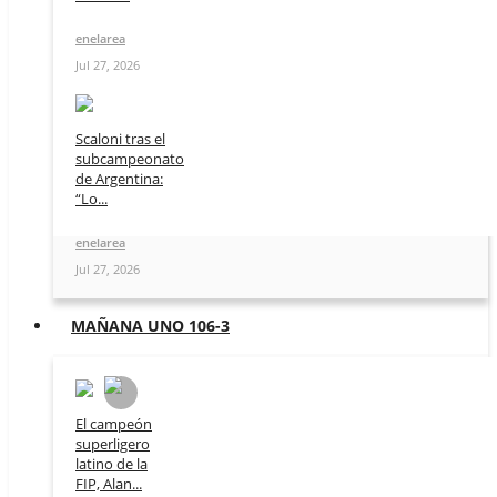
enelarea
Jul 27, 2026
Scaloni tras el
subcampeonato
de Argentina:
“Lo...
enelarea
Jul 27, 2026
MAÑANA UNO 106-3
El campeón
superligero
latino de la
FIP, Alan...