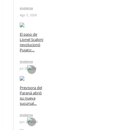
enelarea
Ago 5, 2026
El paso de
Lionel Scaloni
revolucionó
Pujato:...
enelarea
Jul 28, 2026
Previsora del
Paraná abrió
su nueva
sucursal...
enelarea
Jun 23, 2026