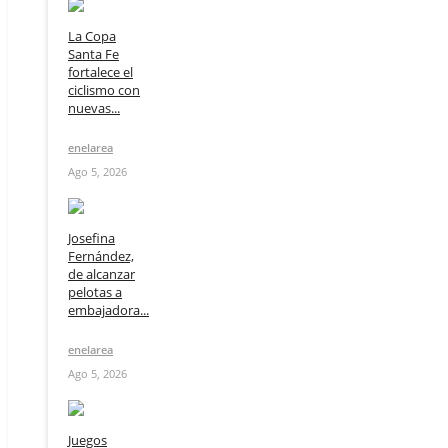
La Copa
Santa Fe
fortalece el
ciclismo con
nuevas...
enelarea
Ago 5, 2026
Josefina
Fernández,
de alcanzar
pelotas a
embajadora...
enelarea
Ago 5, 2026
Juegos