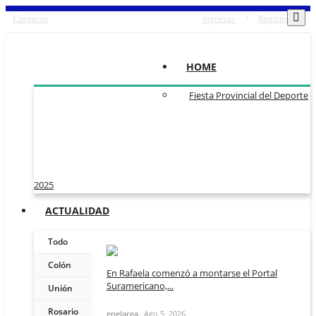
Contacto
Ingresar
/
Registrarse
HOME
Fiesta Provincial del Deporte
2025
ACTUALIDAD
Todo
Colón
En Rafaela comenzó a montarse el Portal
Suramericano,...
Unión
Rosario
enelarea
Ago 5, 2026