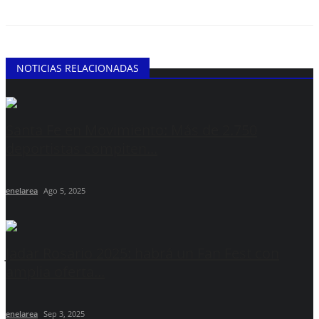
NOTICIAS RELACIONADAS
Santa Fe en Movimiento: Más de 2.750
deportistas compiten...
enelarea
Ago 5, 2025
Jadar Rosario 2025: habrá un Fan Fest con
amplia oferta...
enelarea
Sep 3, 2025