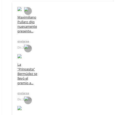
Maximiliano
Pullaro dijo
nuevamente
presente...
enelarea
Dic 3, 2025
La
"Princesita"
Bermúdez se
llevó el
premio a...
enelarea
Dic 3, 2025