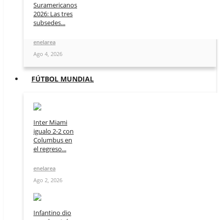
Suramericanos
2026: Las tres
subsedes...
enelarea
Ago 4, 2026
FÚTBOL MUNDIAL
Inter Miami
igualo 2-2 con
Columbus en
el regreso...
enelarea
Ago 2, 2026
Infantino dio