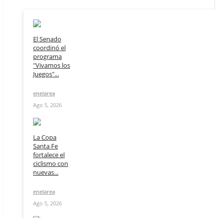
El Senado
coordinó el
programa
"Vivamos los
Juegos"...
enelarea
Ago 5, 2026
La Copa
Santa Fe
fortalece el
ciclismo con
nuevas...
enelarea
Ago 5, 2026