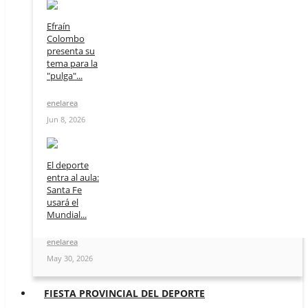
Efraín
Colombo
presenta su
tema para la
"pulga"...
enelarea
Jun 8, 2026
El deporte
entra al aula:
Santa Fe
usará el
Mundial...
enelarea
May 30, 2026
FIESTA PROVINCIAL DEL DEPORTE