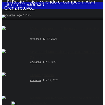
¨El Rusito¨ sigue siendo el campeón: Alan
NOTICIA RECOMENDADA
Crenz retuvo...
enelarea
Ago 2, 2026
Messi odio perder, él juega con pelotas ¿No
Diego?
enelarea
Jul 17, 2026
Se viene el Mundial: La guía para No apostar
y ganar
enelarea
Jun 8, 2026
El país goleado
enelarea
Ene 12, 2026
Restituyeron la Copa de la mítica victoria de
Colón ante...