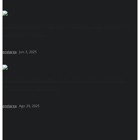
Cada vez son más las mujeres que corren: el
running como...
enelarea
Jun 3, 2025
Moviendo Mentes: Más de 160 estudiantes
disputaron la final...
enelarea
Ago 29, 2025