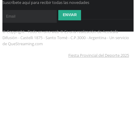
Suscríbete aquí para recibir todas las novedades
© Copyright - Todo en uno web ® Es una realización de Acostafa
Difusión - Castelli 1875 - Santo Tomé - C.P.3000 - Argentina - Un servicio
de QueStreaming.com
Fiesta Provincial del Deporte 2025