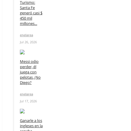
Turismo:
Santa Fe
generó casi $
450 mil
millones...
enelarea
Jul 26, 2026
Messi odio
perder, él
juega con
pelotas ¿No
Diego?
enelarea
Jul 17, 2026
Ganarle a los
ingleses en la