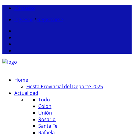
Contacto
Ingresar
/
Registrarse
Home
Fiesta Provincial del Deporte 2025
Actualidad
Todo
Colón
Unión
Rosario
Santa Fe
Rafaela