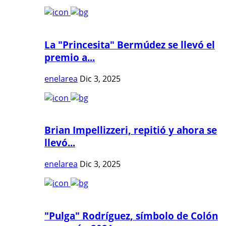
La "Princesita" Bermúdez se llevó el
premio a...
enelarea
Dic 3, 2025
Brian Impellizzeri, repitió y ahora se
llevó...
enelarea
Dic 3, 2025
"Pulga" Rodríguez, símbolo de Colón