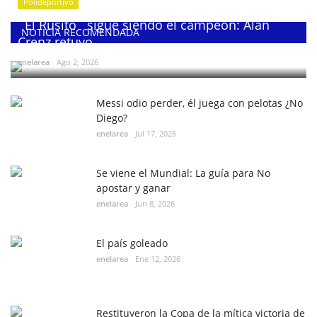
Polideportivo
¨El Rusito¨ sigue siendo el campeón: Alan
NOTICIA RECOMENDADA
Crenz retuvo...
enelarea
Ago 2, 2026
Messi odio perder, él juega con pelotas ¿No
Diego?
enelarea
Jul 17, 2026
Se viene el Mundial: La guía para No
apostar y ganar
enelarea
Jun 8, 2026
El país goleado
enelarea
Ene 12, 2026
Restituyeron la Copa de la mítica victoria de