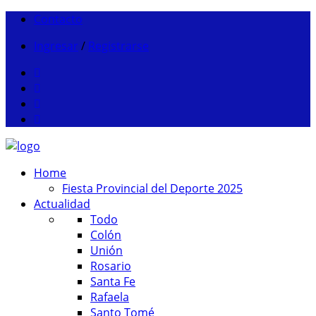
Contacto
Ingresar
/
Registrarse
Home
Fiesta Provincial del Deporte 2025
Actualidad
Todo
Colón
Unión
Rosario
Santa Fe
Rafaela
Santo Tomé