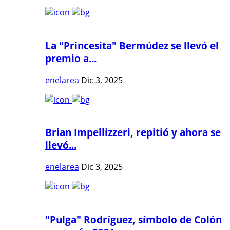
La "Princesita" Bermúdez se llevó el
premio a...
enelarea
Dic 3, 2025
Brian Impellizzeri, repitió y ahora se
llevó...
enelarea
Dic 3, 2025
"Pulga" Rodríguez, símbolo de Colón