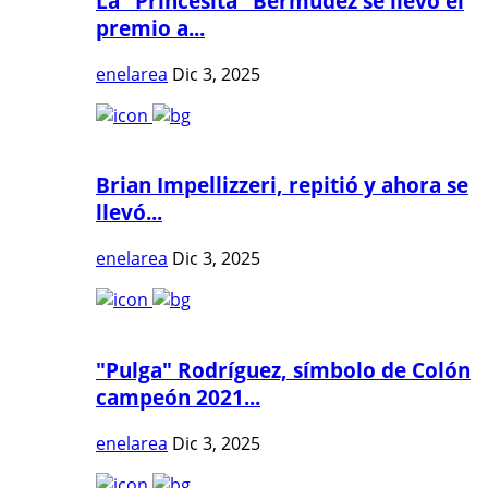
La "Princesita" Bermúdez se llevó el
premio a...
enelarea
Dic 3, 2025
Brian Impellizzeri, repitió y ahora se
llevó...
enelarea
Dic 3, 2025
"Pulga" Rodríguez, símbolo de Colón
campeón 2021...
enelarea
Dic 3, 2025