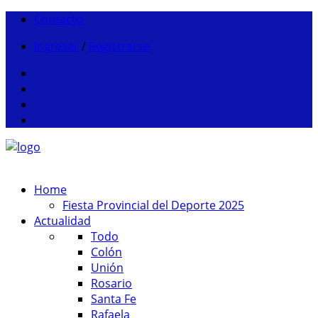
Contacto
Ingresar
/
Registrarse
Home
Fiesta Provincial del Deporte 2025
Actualidad
Todo
Colón
Unión
Rosario
Santa Fe
Rafaela