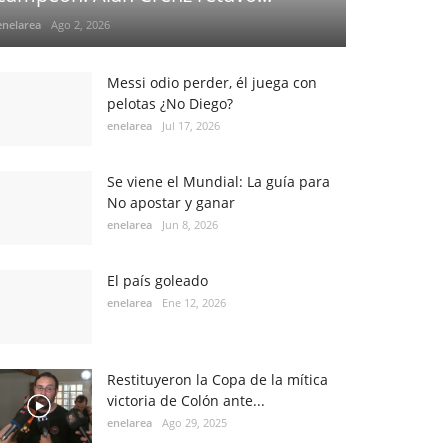
enelarea
Ago 2, 2026
Messi odio perder, él juega con
pelotas ¿No Diego?
enelarea
Jul 17, 2026
Se viene el Mundial: La guía para
No apostar y ganar
enelarea
Jun 8, 2026
El país goleado
enelarea
Ene 12, 2026
Restituyeron la Copa de la mítica
victoria de Colón ante...
enelarea
Ago 29, 2025