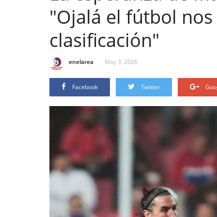
"Ojalá el fútbol no
clasificación"
enelarea
May 3, 2026
Facebook
Twitter
Goo