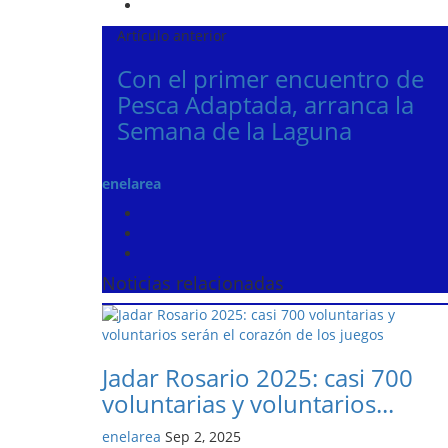
Artículo anterior
Con el primer encuentro de
Pesca Adaptada, arranca la
Semana de la Laguna
enelarea
Noticias relacionadas
Jadar Rosario 2025: casi 700
voluntarias y voluntarios...
enelarea
Sep 2, 2025