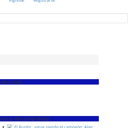
s
Ingresar
Registrarse
ublicidad
oticia Recomendada