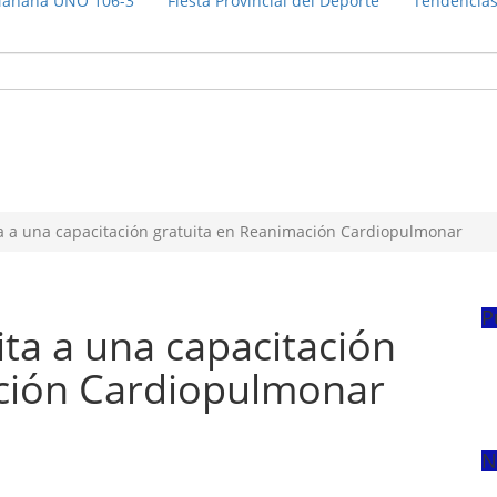
añana UNO 106-3
Fiesta Provincial del Deporte
Tendencia
a a una capacitación gratuita en Reanimación Cardiopulmonar
P
ita a una capacitación
ación Cardiopulmonar
N