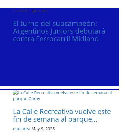
Artículo siguiente
El turno del subcampeón:
Argentinos Juniors debutará
contra Ferrocarril Midland
La Calle Recreativa vuelve este
fin de semana al parque...
enelarea
May 9, 2025