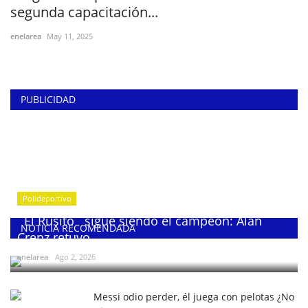
segunda capacitación...
enelarea
May 11, 2025
PUBLICIDAD
Polideportivo
¨El Rusito¨ sigue siendo el campeón: Alan
NOTICIA RECOMENDADA
Crenz retuvo...
enelarea
Ago 2, 2026
Messi odio perder, él juega con pelotas ¿No