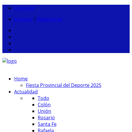
Contacto
Ingresar
/
Registrarse
Home
Fiesta Provincial del Deporte 2025
Actualidad
Todo
Colón
Unión
Rosario
Santa Fe
Rafaela