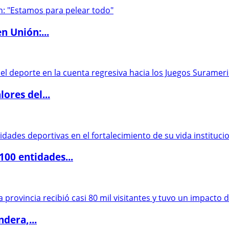
n Unión:...
ores del...
00 entidades...
dera,...