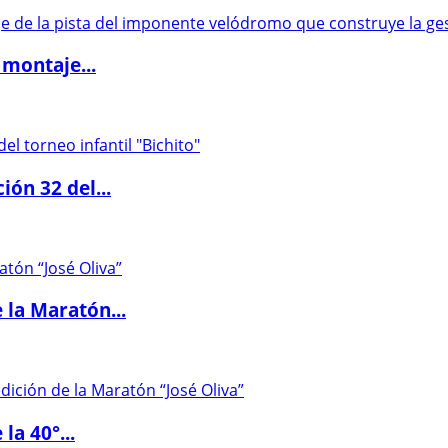
 montaje...
ón 32 del...
 la Maratón...
la 40°...