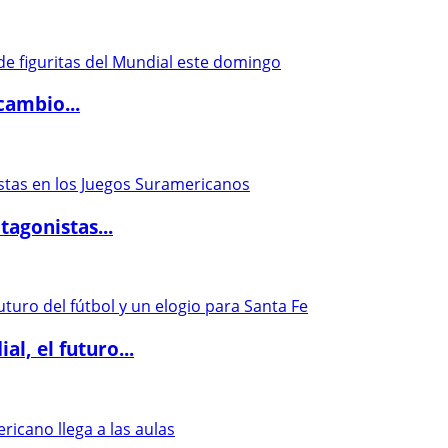
cambio...
agonistas...
l, el futuro...