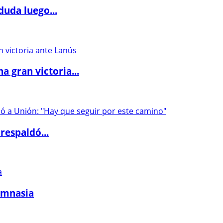
duda luego...
 gran victoria...
respaldó...
imnasia