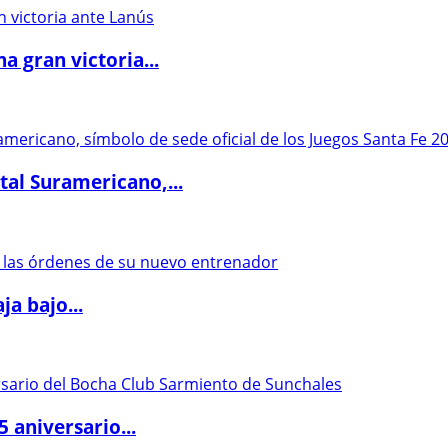
 gran victoria...
al Suramericano,...
a bajo...
5 aniversario...