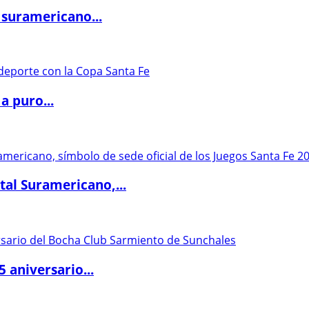
 suramericano...
a puro...
al Suramericano,...
5 aniversario...