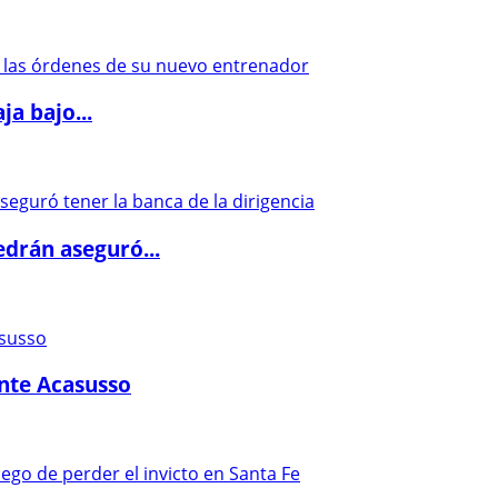
a bajo...
drán aseguró...
ante Acasusso