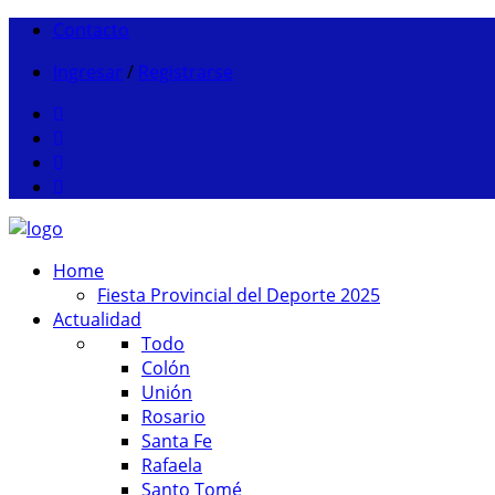
Contacto
Ingresar
/
Registrarse
Home
Fiesta Provincial del Deporte 2025
Actualidad
Todo
Colón
Unión
Rosario
Santa Fe
Rafaela
Santo Tomé