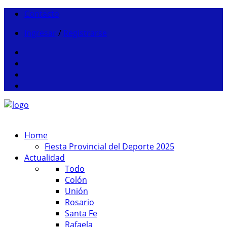
Contacto
Ingresar
/
Registrarse
Home
Fiesta Provincial del Deporte 2025
Actualidad
Todo
Colón
Unión
Rosario
Santa Fe
Rafaela