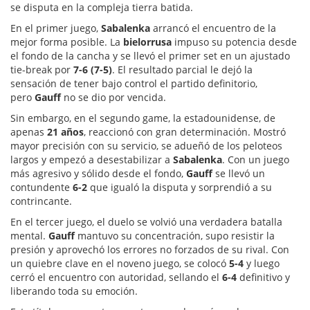
se disputa en la compleja tierra batida.
En el primer juego,
Sabalenka
arrancó el encuentro de la
mejor forma posible. La
bielorrusa
impuso su potencia desde
el fondo de la cancha y se llevó el primer set en un ajustado
tie-break por
7-6 (7-5)
. El resultado parcial le dejó la
sensación de tener bajo control el partido definitorio,
pero
Gauff
no se dio por vencida.
Sin embargo, en el segundo game, la estadounidense, de
apenas
21 años
, reaccionó con gran determinación. Mostró
mayor precisión con su servicio, se adueñó de los peloteos
largos y empezó a desestabilizar a
Sabalenka
. Con un juego
más agresivo y sólido desde el fondo,
Gauff
se llevó un
contundente
6-2
que igualó la disputa y sorprendió a su
contrincante.
En el tercer juego, el duelo se volvió una verdadera batalla
mental.
Gauff
mantuvo su concentración, supo resistir la
presión y aprovechó los errores no forzados de su rival. Con
un quiebre clave en el noveno juego, se colocó
5-4
y luego
cerró el encuentro con autoridad, sellando el
6-4
definitivo y
liberando toda su emoción.