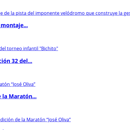
 montaje...
ón 32 del...
 la Maratón...