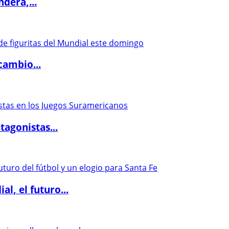
dera,...
cambio...
agonistas...
l, el futuro...