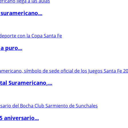
 suramericano...
a puro...
al Suramericano,...
5 aniversario...