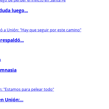
duda luego...
respaldó...
imnasia
n Unión:...