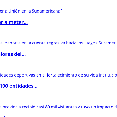
r a meter...
ores del...
00 entidades...