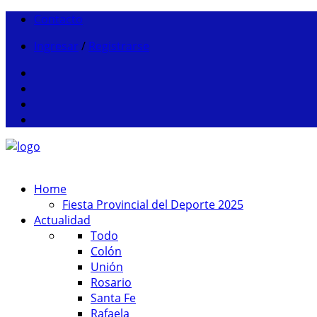
Contacto
Ingresar
/
Registrarse
Home
Fiesta Provincial del Deporte 2025
Actualidad
Todo
Colón
Unión
Rosario
Santa Fe
Rafaela