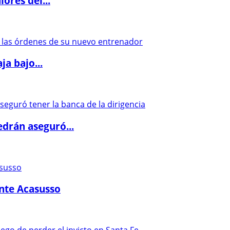
ores del...
a bajo...
drán aseguró...
ante Acasusso