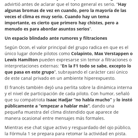
advirtió antes de aclarar que el tono general es serio. “
Hay
algunas bromas de vez en cuando, pero la mayoría de las
veces el clima es muy serio. Cuando hay un tema
importante, es cierto que primero hay chistes, pero a
menudo es para abordar asuntos serios
”.
Un espacio blindado ante rumores y filtraciones
Según Ocon, el valor principal del grupo radica en que es el
único lugar donde pilotos como
Colapinto, Max Verstappen o
Lewis Hamilton
pueden expresarse sin temor a filtraciones o
interpretaciones externas: “
En la F1 todo se sabe, excepto lo
que pasa en este grupo
”, subrayando el carácter casi único
de este canal privado en un ambiente hiperexpuesto.
El francés también dejó una perlita sobre la dinámica interna
y el nivel de participación de cada piloto. Con humor, señaló
que su compatriota
Isaac Hadjar “no habla mucho”
y
lo instó
públicamente a “empezar a hablar más”
, dando una
pequeña muestra del clima distendido que aparece de
manera ocasional entre mensajes más formales.
Mientras ese chat sigue activo y resguardado del ojo público,
la Fórmula 1 se prepara para retomar la actividad en pista.