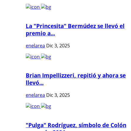
La "Princesita" Bermúdez se llevó el
premio a...
enelarea
Dic 3, 2025
Brian Impellizzeri, repitió y ahora se
llevó...
enelarea
Dic 3, 2025
"Pulga" Rodríguez, símbolo de Colón