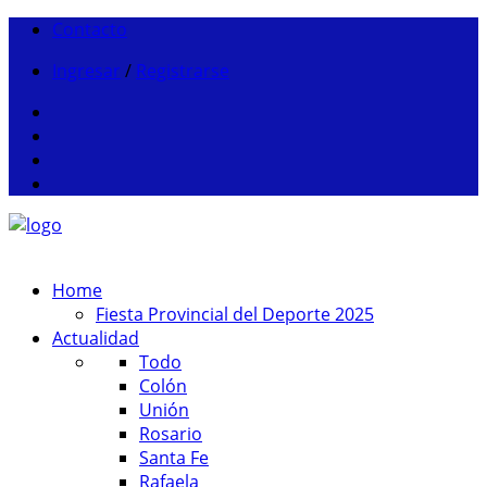
Contacto
Ingresar
/
Registrarse
Home
Fiesta Provincial del Deporte 2025
Actualidad
Todo
Colón
Unión
Rosario
Santa Fe
Rafaela