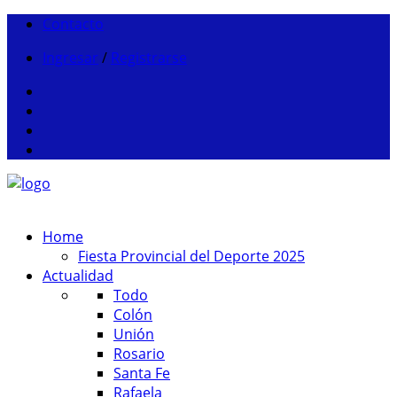
Contacto
Ingresar
/
Registrarse
Home
Fiesta Provincial del Deporte 2025
Actualidad
Todo
Colón
Unión
Rosario
Santa Fe
Rafaela