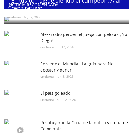
¨El Rusito¨ sigue siendo el campeón: Alan
NOTICIA RECOMENDADA
Crenz retuvo...
enelarea
Ago 2, 2026
Messi odio perder, él juega con pelotas ¿No
Diego?
enelarea
Jul 17, 2026
Se viene el Mundial: La guía para No
apostar y ganar
enelarea
Jun 8, 2026
El país goleado
enelarea
Ene 12, 2026
Restituyeron la Copa de la mítica victoria de
Colón ante...