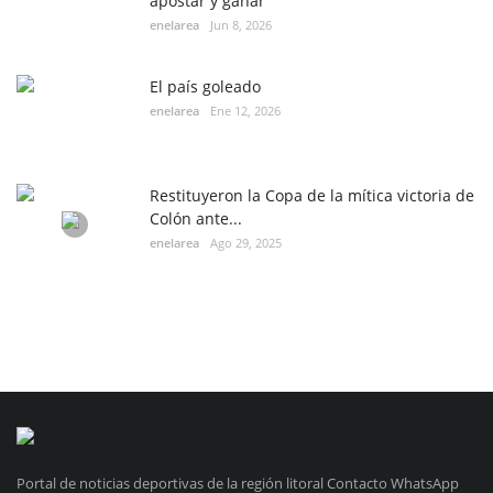
apostar y ganar
enelarea
Jun 8, 2026
El país goleado
enelarea
Ene 12, 2026
Restituyeron la Copa de la mítica victoria de
Colón ante...
enelarea
Ago 29, 2025
Portal de noticias deportivas de la región litoral Contacto WhatsApp