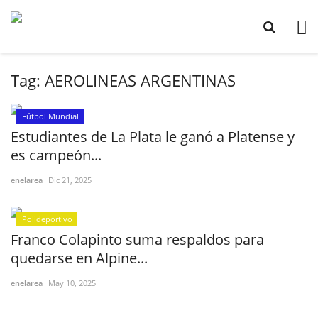
Tag:
AEROLINEAS ARGENTINAS
Fútbol Mundial
Estudiantes de La Plata le ganó a Platense y
es campeón...
enelarea
Dic 21, 2025
Polideportivo
Franco Colapinto suma respaldos para
quedarse en Alpine...
enelarea
May 10, 2025