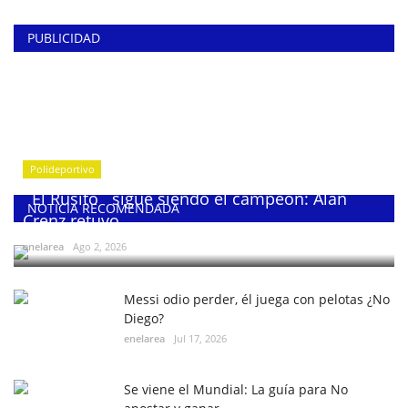
PUBLICIDAD
Polideportivo
¨El Rusito¨ sigue siendo el campeón: Alan
NOTICIA RECOMENDADA
Crenz retuvo...
enelarea
Ago 2, 2026
Messi odio perder, él juega con pelotas ¿No
Diego?
enelarea
Jul 17, 2026
Se viene el Mundial: La guía para No