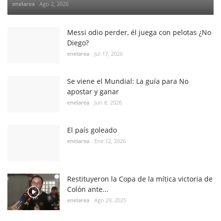
enelarea
Ago 2, 2026
Messi odio perder, él juega con pelotas ¿No
Diego?
enelarea
Jul 17, 2026
Se viene el Mundial: La guía para No
apostar y ganar
enelarea
Jun 8, 2026
El país goleado
enelarea
Ene 12, 2026
Restituyeron la Copa de la mítica victoria de
Colón ante...
enelarea
Ago 29, 2025