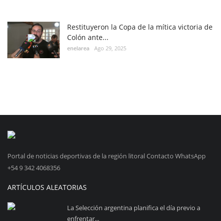
Restituyeron la Copa de la mítica victoria de
Colón ante...
enelarea
Ago 29, 2025
Portal de noticias deportivas de la región litoral Contacto WhatsApp
+54 9 342 4068356
ARTÍCULOS ALEATORIAS
La Selección argentina planifica el día previo a
enfrentar...