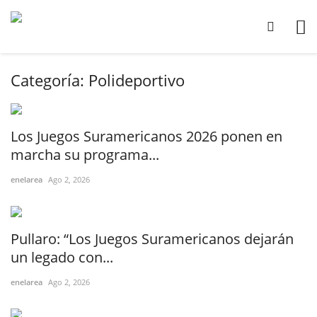
Categoría:
Polideportivo
Los Juegos Suramericanos 2026 ponen en
marcha su programa...
enelarea
Ago 2, 2026
Pullaro: “Los Juegos Suramericanos dejarán
un legado con...
enelarea
Ago 2, 2026