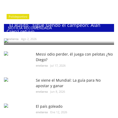
Polideportivo
¨El Rusito¨ sigue siendo el campeón: Alan
NOTICIA RECOMENDADA
Crenz retuvo...
enelarea
Ago 2, 2026
Messi odio perder, él juega con pelotas ¿No
Diego?
enelarea
Jul 17, 2026
Se viene el Mundial: La guía para No
apostar y ganar
enelarea
Jun 8, 2026
El país goleado
enelarea
Ene 12, 2026