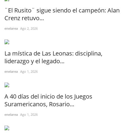
¨El Rusito¨ sigue siendo el campeón: Alan
Crenz retuvo...
enelarea
Ago 2, 2026
La mística de Las Leonas: disciplina,
liderazgo y el legado...
enelarea
Ago 1, 2026
A 40 días del inicio de los Juegos
Suramericanos, Rosario...
enelarea
Ago 1, 2026