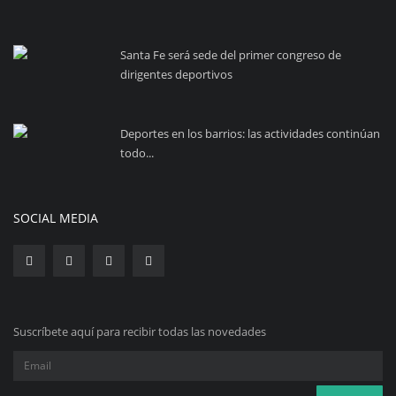
Santa Fe será sede del primer congreso de
dirigentes deportivos
Deportes en los barrios: las actividades continúan
todo...
SOCIAL MEDIA
Suscríbete aquí para recibir todas las novedades