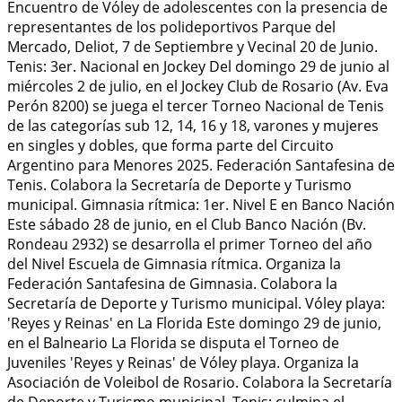
Encuentro de Vóley de adolescentes con la presencia de
representantes de los polideportivos Parque del
Mercado, Deliot, 7 de Septiembre y Vecinal 20 de Junio.
Tenis: 3er. Nacional en Jockey Del domingo 29 de junio al
miércoles 2 de julio, en el Jockey Club de Rosario (Av. Eva
Perón 8200) se juega el tercer Torneo Nacional de Tenis
de las categorías sub 12, 14, 16 y 18, varones y mujeres
en singles y dobles, que forma parte del Circuito
Argentino para Menores 2025. Federación Santafesina de
Tenis. Colabora la Secretaría de Deporte y Turismo
municipal. Gimnasia rítmica: 1er. Nivel E en Banco Nación
Este sábado 28 de junio, en el Club Banco Nación (Bv.
Rondeau 2932) se desarrolla el primer Torneo del año
del Nivel Escuela de Gimnasia rítmica. Organiza la
Federación Santafesina de Gimnasia. Colabora la
Secretaría de Deporte y Turismo municipal. Vóley playa:
'Reyes y Reinas' en La Florida Este domingo 29 de junio,
en el Balneario La Florida se disputa el Torneo de
Juveniles 'Reyes y Reinas' de Vóley playa. Organiza la
Asociación de Voleibol de Rosario. Colabora la Secretaría
de Deporte y Turismo municipal. Tenis: culmina el