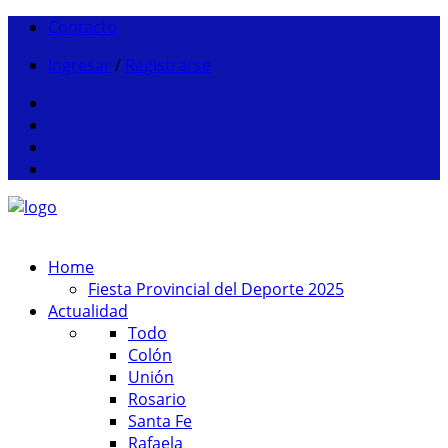
Contacto
Ingresar
/
Registrarse
Home
Fiesta Provincial del Deporte 2025
Actualidad
Todo
Colón
Unión
Rosario
Santa Fe
Rafaela