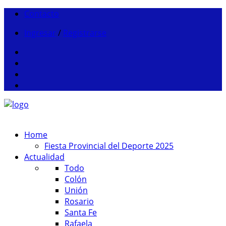
Contacto
Ingresar
/
Registrarse
Home
Fiesta Provincial del Deporte 2025
Actualidad
Todo
Colón
Unión
Rosario
Santa Fe
Rafaela