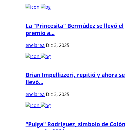
La "Princesita" Bermúdez se llevó el
premio a...
enelarea
Dic 3, 2025
Brian Impellizzeri, repitió y ahora se
llevó...
enelarea
Dic 3, 2025
"Pulga" Rodríguez, símbolo de Colón