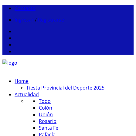
Contacto
Ingresar
/
Registrarse
Home
Fiesta Provincial del Deporte 2025
Actualidad
Todo
Colón
Unión
Rosario
Santa Fe
Rafaela